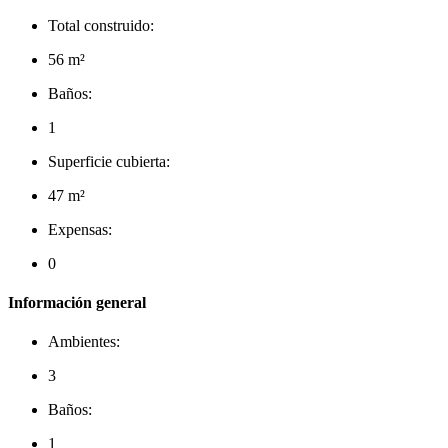
Total construido:
56 m²
Baños:
1
Superficie cubierta:
47 m²
Expensas:
0
Información general
Ambientes:
3
Baños:
1